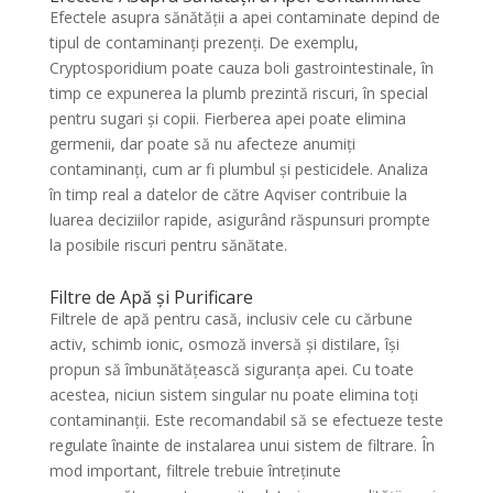
Efectele asupra sănătății a apei contaminate depind de
tipul de contaminanți prezenți. De exemplu,
Cryptosporidium poate cauza boli gastrointestinale, în
timp ce expunerea la plumb prezintă riscuri, în special
pentru sugari și copii. Fierberea apei poate elimina
germenii, dar poate să nu afecteze anumiți
contaminanți, cum ar fi plumbul și pesticidele. Analiza
în timp real a datelor de către Aqviser contribuie la
luarea deciziilor rapide, asigurând răspunsuri prompte
la posibile riscuri pentru sănătate.
Filtre de Apă și Purificare
Filtrele de apă pentru casă, inclusiv cele cu cărbune
activ, schimb ionic, osmoză inversă și distilare, își
propun să îmbunătățească siguranța apei. Cu toate
acestea, niciun sistem singular nu poate elimina toți
contaminanții. Este recomandabil să se efectueze teste
regulate înainte de instalarea unui sistem de filtrare. În
mod important, filtrele trebuie întreținute