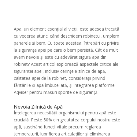
Apa, un element esențial al vieții, este adesea trecută
cu vederea atunci când deschidem robinetul, umplem
paharele și bem. Cu toate acestea, întrebări cu privire
la siguranța apei pe care o bem persistă. Cât de mult
avem nevoie și este cu adevărat sigură apa din
robinet? Acest articol explorează aspectele critice ale
siguranței apei, inclusiv cerințele zilnice de apă,
calitatea apei de la robinet, considerații privind
fântânile și apa îmbuteliată, și integrarea platformei
Aqviser pentru măsuri sporite de siguranță.
Nevoia Zilnică de Apă
Înțelegerea necesității organismului pentru apă este
crucială. Peste 50% din greutatea corpului nostru este
apă, susținând funcții vitale precum reglarea
temperaturii, lubrifierea articulațiilor și eliminarea