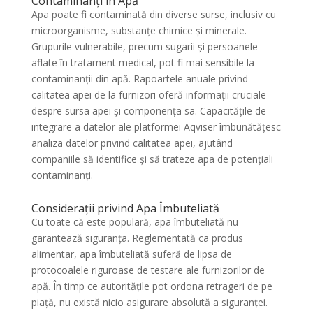
Contaminanți în Apă
Apa poate fi contaminată din diverse surse, inclusiv cu
microorganisme, substanțe chimice și minerale.
Grupurile vulnerabile, precum sugarii și persoanele
aflate în tratament medical, pot fi mai sensibile la
contaminanții din apă. Rapoartele anuale privind
calitatea apei de la furnizori oferă informații cruciale
despre sursa apei și componența sa. Capacitățile de
integrare a datelor ale platformei Aqviser îmbunătățesc
analiza datelor privind calitatea apei, ajutând
companiile să identifice și să trateze apa de potențiali
contaminanți.
Considerații privind Apa Îmbuteliată
Cu toate că este populară, apa îmbuteliată nu
garantează siguranța. Reglementată ca produs
alimentar, apa îmbuteliată suferă de lipsa de
protocoalele riguroase de testare ale furnizorilor de
apă. În timp ce autoritățile pot ordona retrageri de pe
piață, nu există nicio asigurare absolută a siguranței.