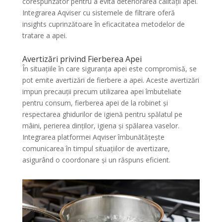
corespunzător pentru a evita deteriorarea calității apei.
Integrarea Aqviser cu sistemele de filtrare oferă
insights cuprinzătoare în eficacitatea metodelor de
tratare a apei.
Avertizări privind Fierberea Apei
În situațiile în care siguranța apei este compromisă, se
pot emite avertizări de fierbere a apei. Aceste avertizări
impun precauții precum utilizarea apei îmbuteliate
pentru consum, fierberea apei de la robinet și
respectarea ghidurilor de igienă pentru spălatul pe
mâini, perierea dinților, igiena și spălarea vaselor.
Integrarea platformei Aqviser îmbunătățește
comunicarea în timpul situațiilor de avertizare,
asigurând o coordonare și un răspuns eficient.