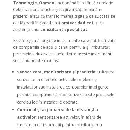
Tehnologie
,
Oameni
, acționând în strânsă corelație.
Cele mai bune practici și lecțiile învățate până în
prezent, arată că transformarea digitală de success se
desfășoară în cadrul unui
proiect dedicat
, și cu
asistența unui
consultant specializat
.
Există o gamă largă de instrumente care pot fi utilizate
de companiile de apă și canal pentru a-și îmbunătăți
procesele industriale. Unele dintre aceste instrumente
sunt enumerate mai jos:
Sensorizare, monitorizare și predicție
: utilizarea
senzorilor în diferitele active ale rețelelor și
instalațiilor sau instalarea contoarelor inteligente
permite companiei să monitorizeze toate procesele
care au loc în instalațiile operate.
Controlul și acționarea de la distanță a
activelor
: senzorizarea activelor, în afară de
furnizarea de informații pentru monitorizarea