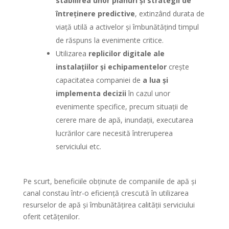
stabilirea unor planuri și strategii de
întreținere predictive
, extinzând durata de
viață utilă a activelor și îmbunătățind timpul
de răspuns la evenimente critice.
Utilizarea
replicilor digitale ale
instalațiilor și echipamentelor
crește
capacitatea companiei de
a lua și
implementa decizii
în cazul unor
evenimente specifice, precum situații de
cerere mare de apă, inundații, executarea
lucrărilor care necesită întreruperea
serviciului etc.
Pe scurt, beneficiile obținute de companiile de apă și
canal constau într-o eficiență crescută în utilizarea
resurselor de apă și îmbunătățirea calității serviciului
oferit cetățenilor.