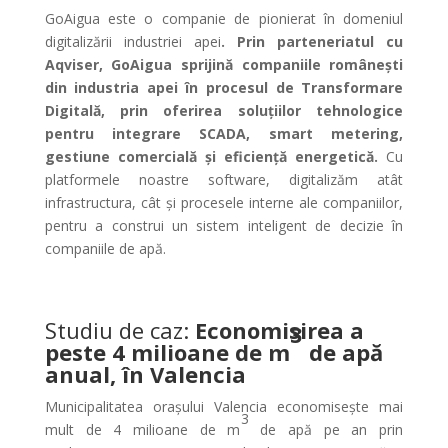
GoAigua este o companie de pionierat în domeniul
digitalizării industriei apei
. Prin parteneriatul cu
Aqviser, GoAigua sprijină companiile românești
din industria apei în procesul de Transformare
Digitală, prin oferirea soluțiilor tehnologice
pentru integrare SCADA, smart metering,
gestiune comercială și eficiență energetică.
Cu
platformele noastre software, digitalizăm atât
infrastructura, cât și procesele interne ale companiilor,
pentru a construi un sistem inteligent de decizie în
companiile de apă.
Studiu de caz:
Economisirea a
3
peste 4 milioane de m
de apă
anual, în Valencia
Municipalitatea orașului Valencia economisește mai
3
mult de 4 milioane de m
de apă pe an prin