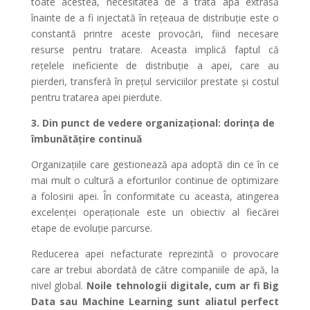
toate acestea, necesitatea de a trata apa extrasă
înainte de a fi injectată în rețeaua de distribuție este o
constantă printre aceste provocări, fiind necesare
resurse pentru tratare. Aceasta implică faptul că
rețelele ineficiente de distribuție a apei, care au
pierderi, transferă în prețul serviciilor prestate și costul
pentru tratarea apei pierdute.
3. Din punct de vedere organizațional: dorința de
îmbunătățire continuă
Organizațiile care gestionează apa adoptă din ce în ce
mai mult o cultură a eforturilor continue de optimizare
a folosirii apei. În conformitate cu aceasta, atingerea
excelenței operaționale este un obiectiv al fiecărei
etape de evoluție parcurse.
Reducerea apei nefacturate reprezintă o provocare
care ar trebui abordată de către companiile de apă, la
nivel global.
Noile tehnologii digitale, cum ar fi Big
Data sau Machine Learning sunt aliatul perfect