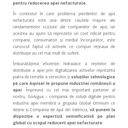
pentru reducerea apei nefacturate.
În contextul în care problema pierderilor de apă
nefacturată este una dintre cauzele majore ale
randamentelor scăzute ale companiilor de apă, iar
acestea au ajuns să reprezinte un cost ridicat pentru
companii, consumatori și mediul înconjurător, este
cunoscut faptul că activele ce compun rețeaua de
distribuție au cel mai mult de suferit.
Îmbunătățirea eficienței hidraulice a rețelelor de
distribuție a apei prin digitalizarea activelor reprezintă
piatra de temelie a serviciilor și
soluțiilor tehnologice
pe care Aqviser le propune industriei românești a
apei
. Împreună cu cel mai important partener al
nostru, GoAigua – compania de soluții digitale pentru
industria apei membră a grupului Global Omnium ce
deține și Compania de Apă din Valencia,
vă punem la
dispoziție o expertiză semnificativă pe plan
global cu scopul reducerii apei nefacturate
.